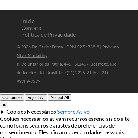
Início
Contato
Política de Privacidade
© 2026 Dr. Carlos Bessa - CRM 52.54768-8 |
Próximo
Nível Marketing
R. Voluntários da Pátria, 445 - Sl.1407, Botafogo, Rio
de Janeiro - RJ, Brasil Tel.: (21) 2226-2145 e (21)
99789-7379
Customize
Reject All
Accept All
✖
►
Cookies Necessários
Sempre Ativo
Cookies necessários ativam recursos essenciais do site
como logins seguros e ajustes de preferências de
consentimento. Eles não armazenam dados pessoais.