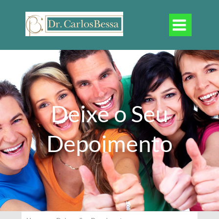

Deixe o Seu
Depoimento