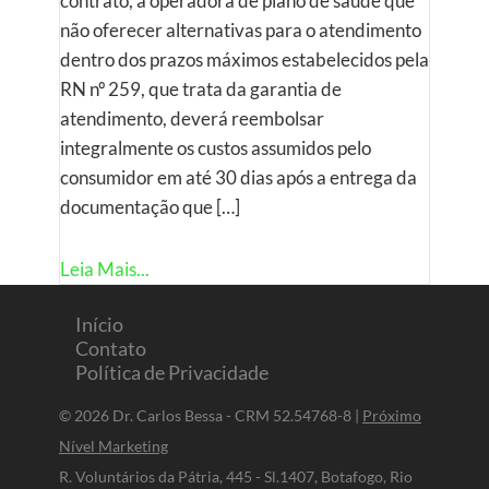
contrato, a operadora de plano de saúde que
não oferecer alternativas para o atendimento
dentro dos prazos máximos estabelecidos pela
RN nº 259, que trata da garantia de
atendimento, deverá reembolsar
integralmente os custos assumidos pelo
consumidor em até 30 dias após a entrega da
documentação que […]
Leia Mais...
Início
Contato
Política de Privacidade
© 2026 Dr. Carlos Bessa - CRM 52.54768-8 |
Próximo
Nível Marketing
R. Voluntários da Pátria, 445 - Sl.1407, Botafogo, Rio