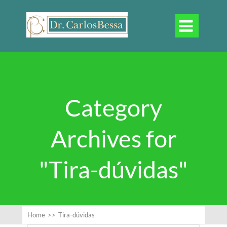

Category
Archives for
"Tira-dúvidas"
Home
>>
Tira-dúvidas